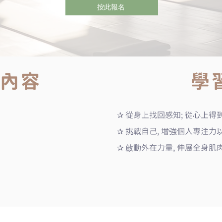
按此報名
內容
學
✰ 從身上找回感知; 從心上得
✰ 挑戰自己, 增強個人專注力
✰ 啟動外在力量, 伸展全身肌