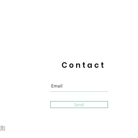
Contact
Send
細則