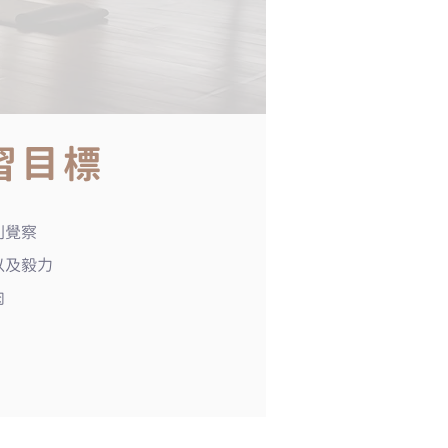
習目標
到覺察
以及毅力
肉