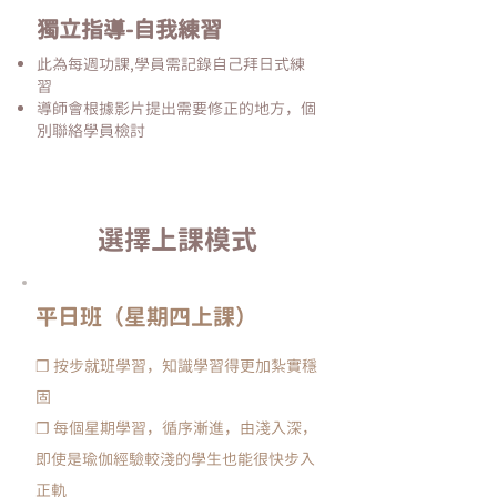
獨立指導-自我練習
此為每週功課,學員需記錄自己拜日式練
習
導師會根據影片提出需要修正的地方，個
別聯絡學員檢討
​選擇上課模式
（星期四上課）平日班
❐
按步就班學習，知識學習得更加紮實穩
固
❐
每個星期學習，循序漸進，由淺入深，
即使是瑜伽經驗較淺的學生也能很快步入
正軌