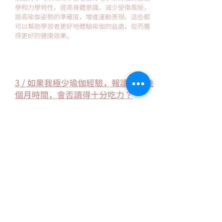
學和力學特性，提高身體意識，減少受傷風險，
提高瑜伽姿勢的準確度，增進運動表現。這些都
可以幫助學習者更好地體驗瑜伽的益處，從而獲
得更好的健康效果。
3 / 如果我極少瑜伽經驗，報讀只有幾
個月時間，會否讀得十分吃力？
除了課程內的時間，同學可以在課程以外的時間
可以積極上不同的常規瑜伽課以吸收更多瑜伽知
識。無論學習什麼，都需要用額外時間自行溫習
研讀。固定班課制讓你有足夠時間消化及練習，
每週一日練習不會影響你其他日子工作。
4 / 我如何知道是否適合自己報讀200
小時瑜伽導師課程？