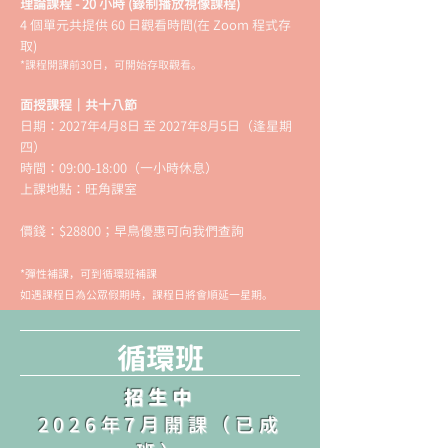
理論課程 - 20 小時 (錄制播放視像課程)
4 個單元共提供 60 日觀看時間(在 Zoom 程式存
取)
*課程開課前30日，可開始存取觀看。
面授課程｜共十八節
日期：2027年4月8日 至 2027年8月5日（逢星期
四）
時間：09:00-18:00（一小時休息）
上課地點：旺角課室
​價錢：$28800；早鳥優惠可向我們查詢
*彈性補課，可到循環班補課
如遇課程日為公眾假期時，課程日將會順延一星期。
​循環班
招生中
2026年7月開課（已成