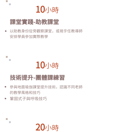
10
小時
課堂實踐-助教課堂
以助教身
份從旁觀察課堂，
或視乎任教導師
安排學員參加實際教學
10
小時
技術提升-團體課練習
參與地面瑜伽課堂提升技術，認識不同老師
的教學風格和技巧
鞏固式子與呼吸技巧
20
小時