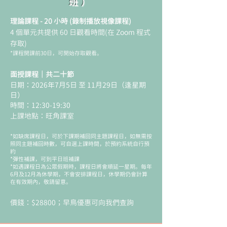
班）
理論課程 - 20 小時 (錄制播放視像課程)
4 個單元共提供 60 日觀看時間(在 Zoom 程式
存取)
*課程開課前30日，可開始存取觀看。
面授課程｜共二十節
日期：2026年7月5日 至 11月29日（逢星期
日）
時間：12:30-19:30
上課地點：旺角課室
*如缺席課程日，可於下課期補回同主題課程日，如無需按
照同主題補回時數，可自選上課時間，於預約系統自行預
約
*彈性補課，可到平日班補課
*如遇課程日為公眾假期時，課程日將會順延一星期。每年
6月及12月為休學期，不會安排課程日，休學期仍會計算
在有效期內，敬請留意。
​價錢：$28800；早鳥優惠可向我們查詢