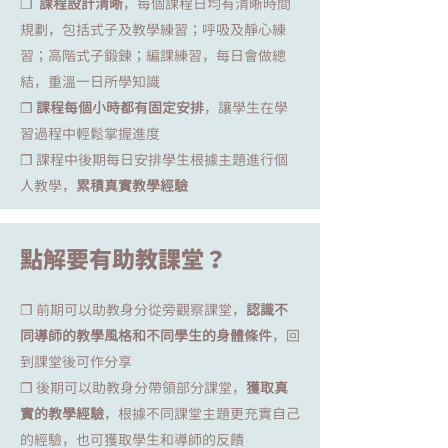
❐
課程設計清晰
，每個課程日均有清晰時間
規劃，包括式子及教學練習；呼吸及靜心練
習；高階式子鍛鍊；編課練習，每日會做總
結，重溫一日所學知識
❐
課程每個小時都有固定安排
，讓學生在學
習過程中輕鬆掌握進度
❐ 課程中後期每日安排學生根據主題進行個
人教學，
累積真實教學經驗
點解要有助教課堂？
❐ 前期可以助教身分從旁觀察課堂，
認識不
同導師的教學風格和不同學生的身體條件
，回
到課堂後可作分享
❐ 後期可以助教身分帶領部分課堂，
獲取真
實的教學經驗
，根據不同課堂主題更充實自己
的經驗，也可獲取學生和導師的反饋