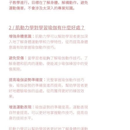
子教學進行，目標在了解身體，解構動作，避免
運動傷害，不會涉及太深入的專業知識。
2 / 肌動力學對學習瑜伽有什麼好處？
增強身體意識：
肌動力學可以幫助學習者更加深
入地了解身體運動學和力學特性，從而提高身體
意識有助掌握瑜伽動作技巧。
避免受傷：
當學習者能夠了解瑜伽動作技巧，了
解身體和肌肉的運動，便能減少瑜伽練習中的受
傷風險。
提高瑜伽姿勢準確度：
完整掌握瑜伽動作技巧
後，瑜伽姿勢的準確度進而提高，幫助學習者更
好地體驗瑜伽的益處，從而獲得更好的練習效
果。
增進運動表現：
瑜伽姿勢的準確度高，運動表現
自然會提高，可以更好地掌握動作技巧，提高自
身的技術水平。
肌動力學可以幫助學習者更好地了解身體的運動