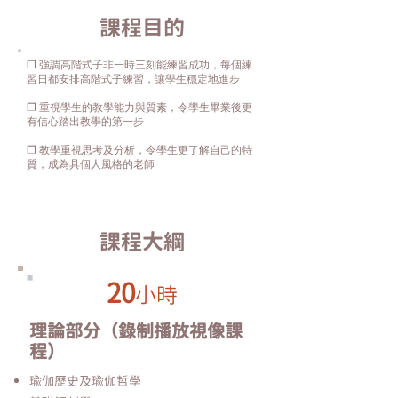
​課程目的
❐
強調高階式子非一時三刻能練習成功，每個練
習日都安排高階式子練習，讓學生穩定地進步
❐
重視學生的教學能力與質素，令學生畢業後更
有信心踏出教學的第一步
❐
教學重視思考及分析，令學生更了解自己的特
質，成為具個人風格的老師
課程大綱
20
小時
理論部分（錄制播放視像課
程）
瑜伽歷史及瑜伽哲學