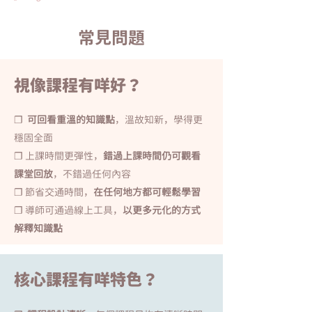
常見問題
視像課程有咩好？
❐
​
可回看重溫的知識點
，溫故知新，學得更
穩固全面
❐
上課時間更彈性，
錯過上課時間仍可觀看
課堂回放
，不錯過任何內容
❐
節省交通時間，
在任何地方都可輕鬆學習
❐
導師可通過線上工具，
以更多元化的方式
解釋知識點
核心課程有咩特色？