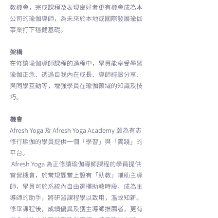
教機會，完成課程及表現良好者更有機會成為本
公司的瑜伽導師，為未來於本地或國際發展瑜伽
事業打下穩健基礎。
架構
在修讀瑜伽導師課程的過程中，學員能享受學習
瑜伽正念、透過自我內在成長、導師經驗分享、
與同學互動等，增強學員在瑜伽領域的知識及技
巧。
機會
Afresh Yoga 及 Afresh Yoga Academy 願為有志
修行瑜伽的學員提供一個「學習」與「實踐」的
平台。
Afresh Yoga 為正修讀瑜伽導師課程的學員提供
實習機會，於常規課堂上設有「助教」輔助主導
師，學員可於系統內自由選擇助教時段，成為主
導師的助手，將研習課程學以致用，溫故知新。
修畢課程後，成績優異及獲主導師推薦者，更有