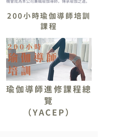
機會成為本公司兼職瑜伽導師，傳承瑜伽之道。
200小時瑜伽導師
​培訓
課程
​瑜伽導師進修課程總
覽
（YACEP）