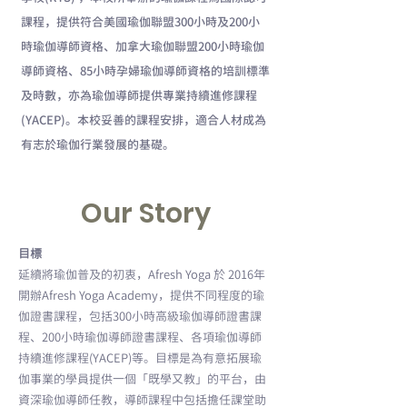
課程，提供符合美國瑜伽聯盟300小時及200小
時瑜伽導師資格、加拿大瑜伽聯盟200小時瑜伽
導師資格、85小時孕婦瑜伽導師資格的培訓標準
及時數，亦為瑜伽導師提供專業持續進修課程
(YACEP)。本校妥善的課程安排，適合人材成為
有志於瑜伽行業發展的基礎。
Our Story
目標
延續將瑜伽普及的初衷，Afresh Yoga 於 2016年
開辦Afresh Yoga Academy，提供不同程度的瑜
伽證書課程，包括300小時高級瑜伽導師證書課
程、200小時瑜伽導師證書課程、各項瑜伽導師
持續進修課程(YACEP)等。目標是為有意拓展瑜
伽事業的學員提供一個「既學又教」的平台，由
資深瑜伽導師任教，導師課程中包括擔任課堂助