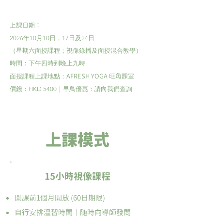
上課日期：
2026年10月10日，17日及24日
（星期六面授課程；視像錄播及面授混合教學）
時間：下午四時到晚上九時
​AFRESH YOGA 旺角課室
面授課程上課地點：
價錢：HKD 5400｜早鳥優惠：請向我們查詢
​上課模式
15小時視像課程
開課前1個月開放 (60日期限)
自行安排溫習時間｜随時向導師發問