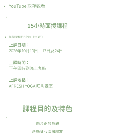
YouTube 取存觀看
15小時面授課程
每個課程日5小時（共3日）
上課日期：
2026年10月10日、17日及24日
上課時間：
下午四時到晚上九時
上課地點：
​AFRESH YOGA 旺角課室
課程目的及特色
融合正念靜觀
啟動身心深層釋放