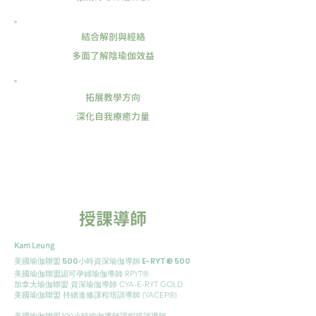
結合解剖與經絡
多面了解陰瑜伽效益
拓展教學方向
深化自我療癒力量
​授課導師
Kam Leung
美國瑜伽聯盟 500小時資深瑜伽導師 E-RYT® 500
美國瑜伽聯盟認可孕婦瑜伽導師 RPYT®
加拿大瑜伽聯盟 資深瑜伽導師 CYA-E-RYT GOLD
美國瑜伽聯盟 持續進修課程培訓導師 (YACEP®️)