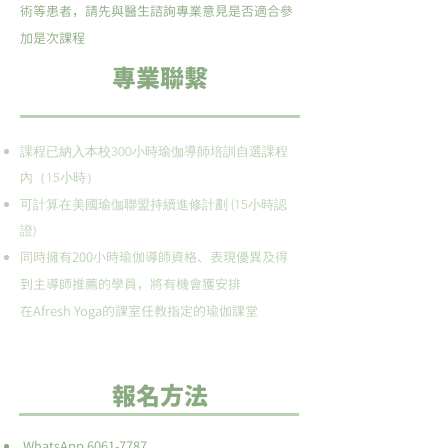
術等患者，請先與醫生諮詢專業意見是否適合參
加是次課程
專業聯繫
課程已納入本校300小時瑜伽導師培訓自選課程
內（15小時）
可計算在美國瑜伽聯盟持續進修計劃 (15小時認
證)
同時擁有200小時瑜伽導師資格、表現優異及得
到主導師推薦的學員，將有機會獲安排
在Afresh Yoga的課室任教指定的瑜伽課堂
​報名方法
WhatsApp
6061-7787